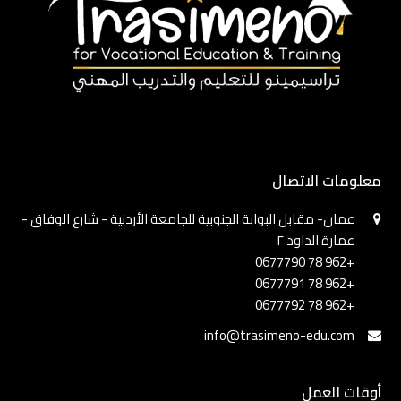
معلومات الاتصال
عمان- مقابل البوابة الجنوبية للجامعة الأردنية - شارع الوفاق -
عمارة الداود ٢
+962 78 0677790
+962 78 0677791
+962 78 0677792
info@trasimeno-edu.com
أوقات العمل