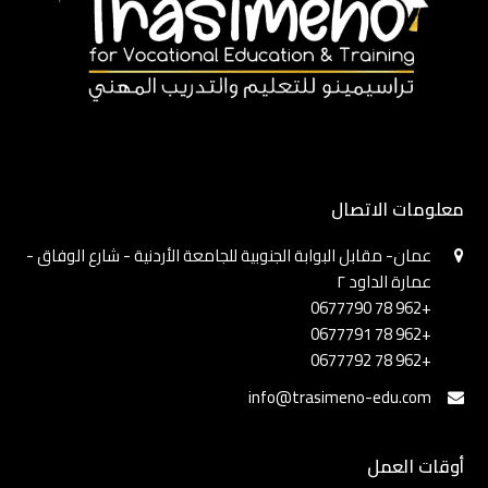
معلومات الاتصال
عمان- مقابل البوابة الجنوبية للجامعة الأردنية - شارع الوفاق -
عمارة الداود ٢
+962 78 0677790
+962 78 0677791
+962 78 0677792
info@trasimeno-edu.com
أوقات العمل